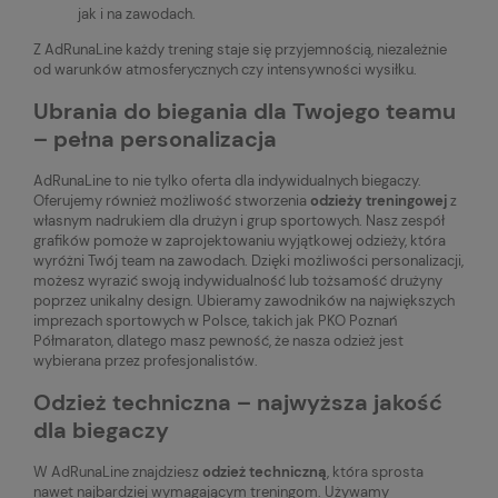
jak i na zawodach.
Z AdRunaLine każdy trening staje się przyjemnością, niezależnie
od warunków atmosferycznych czy intensywności wysiłku.
Ubrania do biegania dla Twojego teamu
– pełna personalizacja
AdRunaLine to nie tylko oferta dla indywidualnych biegaczy.
Oferujemy również możliwość stworzenia
odzieży treningowej
z
własnym nadrukiem dla drużyn i grup sportowych. Nasz zespół
grafików pomoże w zaprojektowaniu wyjątkowej odzieży, która
wyróżni Twój team na zawodach. Dzięki możliwości personalizacji,
możesz wyrazić swoją indywidualność lub tożsamość drużyny
poprzez unikalny design. Ubieramy zawodników na największych
imprezach sportowych w Polsce, takich jak PKO Poznań
Półmaraton, dlatego masz pewność, że nasza odzież jest
wybierana przez profesjonalistów.
Odzież techniczna – najwyższa jakość
dla biegaczy
W AdRunaLine znajdziesz
odzież techniczną
, która sprosta
nawet najbardziej wymagającym treningom. Używamy