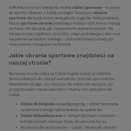
AdRunaLine to coś więcej niż zwykła
odzież sportowa
– to pasja
do sportu i dbałość o każdy szczegół. Tworzymy
ubrania
sportowe
dla osób, które cenią jakość, wygodę i funkcjonalność.
Nasze
sportowe ubrania
powstają z myślą o tych, którzy trenują
zarówno rekreacyjnie, jak i na poziomie zaawansowanym. Na
naszej stronie znajdziesz wszystko, czego potrzebujesz, aby czuć
się pewnie na każdym treningu – od komfortowej odzieży po
nowoczesne rozwiązania techniczne.
Jakie ubrania sportowe znajdziesz na
naszej stronie?
Na naszej stronie czeka na Ciebie bogaty wybór produktów
dostosowanych do różnych warunków i potrzeb sportowców.
Niezależnie od tego, czy ćwiczysz dla siebie, rekreacyjnie, czy
przygotowujesz się do zawodów – mamy coś specjalnie dla
Ciebie:
Odzież do biegania
na każdą pogodę – odzież termiczna
na zimowe treningi i lekkie tkaniny na upalne dni.
Odzież lekkoatletyczna
w różnych fasonach i kolorach –
od klasycznych czerni po żywe, dynamiczne barwy.
Akcesoria dla sportowców – czapki, rękawiczki, opaski i