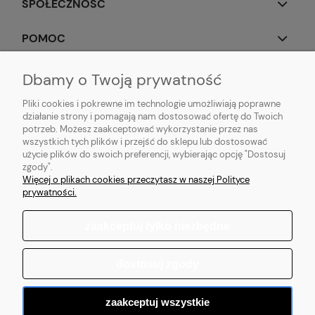
SPOŁECZNOŚĆ
POMOC
OBSERWUJ NAS
Dbamy o Twoją prywatność
Pliki cookies i pokrewne im technologie umożliwiają poprawne
działanie strony i pomagają nam dostosować ofertę do Twoich
potrzeb. Możesz zaakceptować wykorzystanie przez nas
wszystkich tych plików i przejść do sklepu lub dostosować
Popularne produkty:
Koszulki do biegania
|
Topy do biegania
|
Bluzy do
użycie plików do swoich preferencji, wybierając opcję "Dostosuj
biegania
|
Longsleeve do biegania
|
Kurtki do biegania
|
Kamizelki do
zgody".
biegania
|
Legginsy do biegania
|
Koszulki lifestyle
|
Bluzy z kapturem
Więcej o plikach cookies przeczytasz w naszej Polityce
prywatności.
zaakceptuj tylko niezbędne
pokaż pełną wersję strony
dostosuj zgody
Sklep internetowy Shoper.pl
zaakceptuj wszystkie